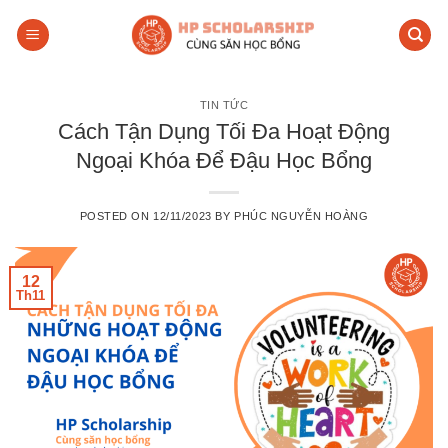
Skip
to
content
TIN TỨC
Cách Tận Dụng Tối Đa Hoạt Động
Ngoại Khóa Để Đậu Học Bổng
POSTED ON
12/11/2023
BY
PHÚC NGUYỄN HOÀNG
12
Th11