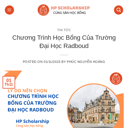
Skip
to
content
TIN TỨC
Chương Trình Học Bổng Của Trường
Đại Học Radboud
POSTED ON
01/11/2023
BY
PHÚC NGUYỄN HOÀNG
01
Th11