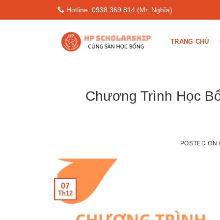
Skip
Hotline: 0938.369.814 (Mr. Nghĩa)
to
content
TRANG CHỦ
Chương Trình Học B
POSTED ON
07
Th12