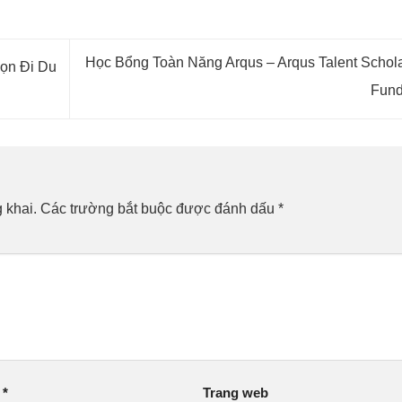
Học Bổng Toàn Năng Arqus – Arqus Talent Schol
ọn Đi Du
Fun
 khai.
Các trường bắt buộc được đánh dấu
*
l
*
Trang web