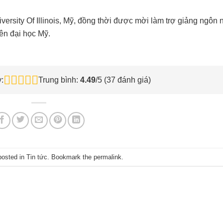
versity Of Illinois, Mỹ, đồng thời được mời làm trợ giảng ngôn
iên đại học Mỹ.
:
Trung bình:
4.49
/5 (
37
đánh giá)
posted in
Tin tức
. Bookmark the
permalink
.