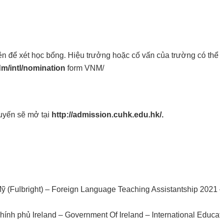
ên để xét học bổng. Hiệu trưởng hoặc cố vấn của trường có thể
m/intl/nomination
form VNM/
tuyến sẽ mở tại
http://admission.cuhk.edu.hk/
.
 (Fulbright) – Foreign Language Teaching Assistantship 2021
ính phủ Ireland – Government Of Ireland – International Educa