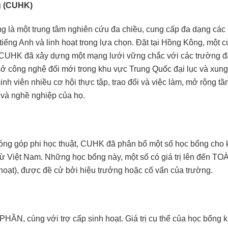
g (CUHK)
là một trung tâm nghiên cứu đa chiều, cung cấp đa dạng các
iếng Anh và linh hoạt trong lựa chọn. Đặt tại Hồng Kông, một 
 CUHK đã xây dựng một mạng lưới vững chắc với các trường đ
sở công nghệ đổi mới trong khu vực Trung Quốc đại lục và xun
nh viên nhiều cơ hội thực tập, trao đổi và việc làm, mở rộng t
t và nghề nghiệp của họ.
à đóng góp phi học thuật, CUHK đã phân bổ một số học bổng cho
từ Việt Nam. Những học bổng này, một số có giá trị lên đến TO
hoạt), được đề cử bởi hiệu trưởng hoặc cố vấn của trường.
N, cùng với trợ cấp sinh hoạt. Giá trị cụ thể của học bổng 