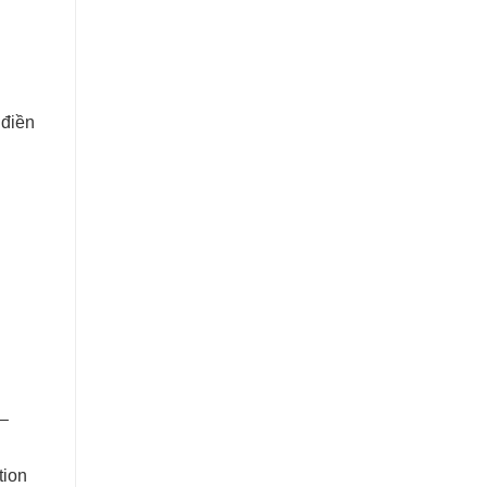
 điền
 –
tion