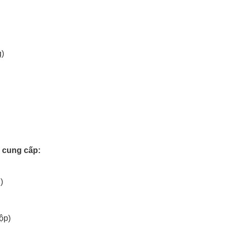
g)
 cung cấp:
)
ộp)