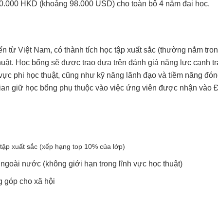
60.000 HKD (khoảng 98.000 USD) cho toàn bộ 4 năm đại học.
ến từ Việt Nam, có thành tích học tập xuất sắc (thường nằm tron
huật. Học bổng sẽ được trao dựa trên đánh giá năng lực cạnh t
h vực phi học thuật, cũng như kỹ năng lãnh đạo và tiềm năng đó
ian giữ học bổng phụ thuộc vào việc ứng viên được nhận vào 
 tập xuất sắc (xếp hạng top 10% của lớp)
à ngoài nước (không giới hạn trong lĩnh vực học thuật)
g góp cho xã hội