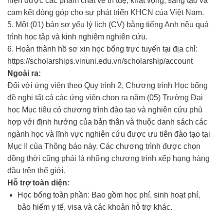
hiện được các phẩm chất về trí tuệ, khát vọng, sáng tạo và
cam kết đóng góp cho sự phát triển KHCN của Việt Nam.
5. Một (01) bản sơ yếu lý lịch (CV) bằng tiếng Anh nêu quá
trình học tập và kinh nghiệm nghiên cứu.
6. Hoàn thành hồ sơ xin học bổng trực tuyến tại địa chỉ:
https://scholarships.vinuni.edu.vn/scholarship/account
Ngoài ra:
Đối với ứng viên theo Quy trình 2, Chương trình Học bổng
đề nghị tất cả các ứng viên chọn ra năm (05) Trường Đại
học Mục tiêu có chương trình đào tạo và nghiên cứu phù
hợp với định hướng của bản thân và thuộc danh sách các
ngành học và lĩnh vực nghiên cứu được ưu tiên đào tạo tại
Mục II của Thông báo này. Các chương trình được chọn
đồng thời cũng phải là những chương trình xếp hạng hàng
đầu trên thế giới.
Hỗ trợ toàn diện:
Học bổng toàn phần: Bao gồm học phí, sinh hoạt phí,
bảo hiểm y tế, visa và các khoản hỗ trợ khác.