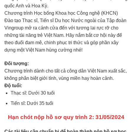
quốc Anh và Hoa Kỳ.
Chương trình Học bổng Khoa học Công nghệ (KHCN)
Đào tạo Thạc sĩ, Tiến sĩ Du học Nước ngoài của Tập đoàn
Vingroup mở ra cánh cửa đến với tương lai rực rỡ cho
những tài năng trẻ Việt Nam. Hãy nắm bắt cơ hội này để
theo đuổi đam mê, chinh phục tri thức và góp phần xây
dựng một Việt Nam hùng cường nhé!
Đối tượng:
Chương trình dành cho tất cả công dân Việt Nam xuất sắc,
không phân biệt giới tính, vùng miền hay hoàn cảnh.
Độ tuổi:
Thạc sĩ: Dưới 30 tuổi
Tiến sĩ: Dưới 35 tuổi
Hạn chót nộp hồ sơ quy trình 2: 31/05/2024
Các tài liệu cần chuẩn bị để hoàn thành nộp hồ sơ học