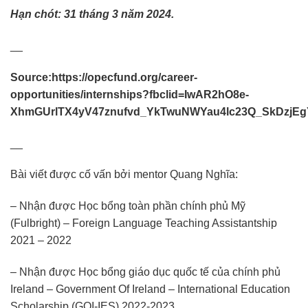
Hạn chót: 31 tháng 3 năm 2024.
__
Source:
https://opecfund.org/career-
opportunities/internships?fbclid=IwAR2hO8e-
XhmGUrlTX4yV47znufvd_YkTwuNWYau4lc23Q_SkDzjEg
__
Bài viết được cố vấn bởi mentor Quang Nghĩa:
– Nhận được Học bổng toàn phần chính phủ Mỹ
(Fulbright) – Foreign Language Teaching Assistantship
2021 – 2022
– Nhận được Học bổng giáo dục quốc tế của chính phủ
Ireland – Government Of Ireland – International Education
Scholarship (GOI-IES) 2022-2023