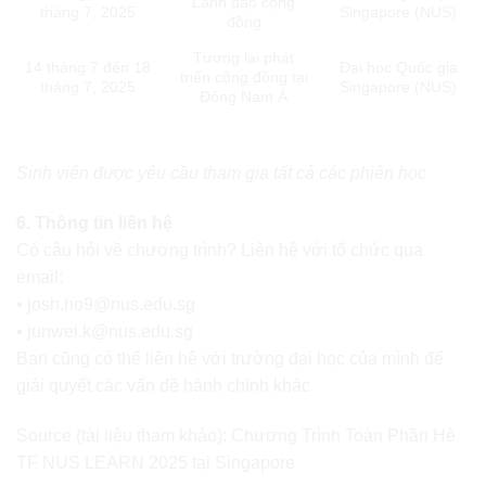
Lãnh đạo cộng
tháng 7, 2025
Singapore (NUS)
đồng
Tương lai phát
14 tháng 7 đến 18
Đại học Quốc gia
triển cộng đồng tại
tháng 7, 2025
Singapore (NUS)
Đông Nam Á
Sinh viên được yêu cầu tham gia tất cả các phiên học
6. Thông tin liên hệ
Có câu hỏi về chương trình? Liên hệ với tổ chức qua
email:
•
josh.ho9@nus.edu.sg
•
junwei.k@nus.edu.sg
Bạn cũng có thể liên hệ với trường đại học của mình để
giải quyết các vấn đề hành chính khác.
Source (tài liệu tham khảo):
Chương Trình Toàn Phần Hè
TF NUS LEARN 2025 tại Singapore