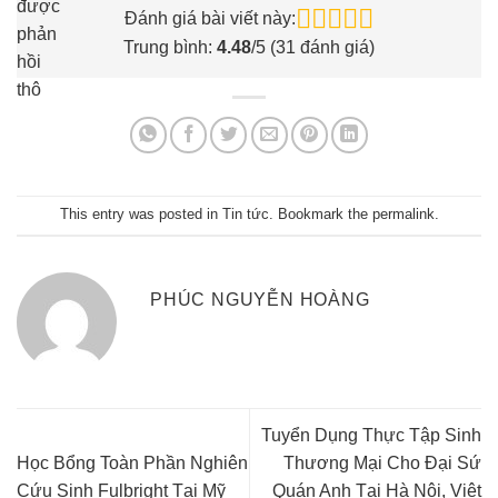
được
Đánh giá bài viết này:
phản
Trung bình:
4.48
/5 (
31
đánh giá)
hồi
thô
This entry was posted in
Tin tức
. Bookmark the
permalink
.
PHÚC NGUYỄN HOÀNG
Tuyển Dụng Thực Tập Sinh
Học Bổng Toàn Phần Nghiên
Thương Mại Cho Đại Sứ
Cứu Sinh Fulbright Tại Mỹ
Quán Anh Tại Hà Nội, Việt