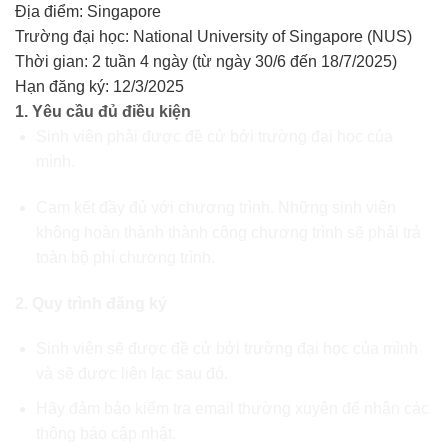
Địa điểm: Singapore
Trường đại học: National University of Singapore (NUS)
Thời gian: 2 tuần 4 ngày (từ ngày 30/6 đến 18/7/2025)
Hạn đăng ký: 12/3/2025
1. Yêu cầu đủ điều kiện
Sinh viên phải được đề cử bởi trường đại học của
mình.
Cam kết đầy đủ với chương trình. Những sinh viên
không hoàn thành thành công chương trình sẽ phải trả
toàn bộ phí chương trình.
2. Quy trình đăng ký
Sinh viên sẽ được đề cử bởi trường đại học của mình
và sẽ được liên lạc sau đó.
Hãy đảm bảo kiểm tra email thường xuyên để nhận các
thông báo cập nhật.