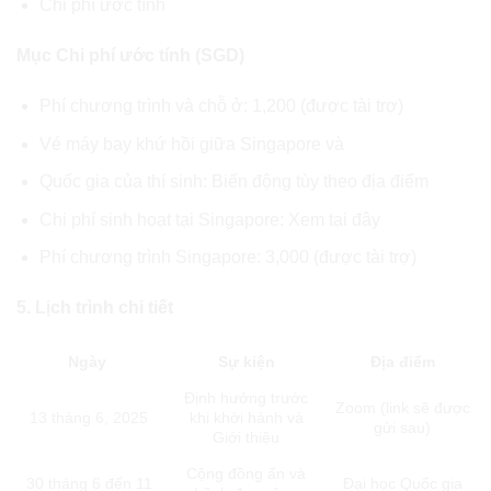
Chi phí ước tính
Mục Chi phí ước tính (SGD)
Phí chương trình và chỗ ở: 1,200 (được tài trợ)
Vé máy bay khứ hồi giữa Singapore và
Quốc gia của thí sinh: Biến động tùy theo địa điểm
Chi phí sinh hoạt tại Singapore:
Xem tại đây
Phí chương trình Singapore: 3,000 (được tài trợ)
5. Lịch trình chi tiết
Ngày
Sự kiện
Địa điểm
Định hướng trước
Zoom (link sẽ được
13 tháng 6, 2025
khi khởi hành và
gửi sau)
Giới thiệu
Cộng đồng ẩn và
30 tháng 6 đến 11
Đại học Quốc gia