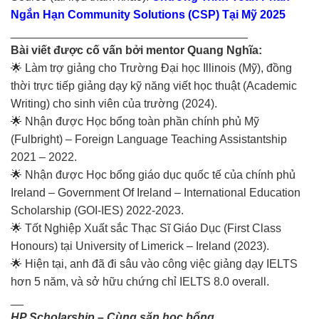
Ngắn Hạn Community Solutions (CSP) Tại Mỹ 2025
_____________________________________
Bài viết được cố vấn bởi mentor Quang Nghĩa:
🌟 Làm trợ giảng cho Trường Đại học Illinois (Mỹ), đồng
thời trực tiếp giảng dạy kỹ năng viết học thuật (Academic
Writing) cho sinh viên của trường (2024).
🌟 Nhận được Học bổng toàn phần chính phủ Mỹ
(Fulbright) – Foreign Language Teaching Assistantship
2021 – 2022.
🌟 Nhận được Học bổng giáo dục quốc tế của chính phủ
Ireland – Government Of Ireland – International Education
Scholarship (GOI-IES) 2022-2023.
🌟 Tốt Nghiệp Xuất sắc Thạc Sĩ Giáo Dục (First Class
Honours) tại University of Limerick – Ireland (2023).
🌟 Hiện tại, anh đã đi sâu vào công việc giảng dạy IELTS
hơn 5 năm, và sở hữu chứng chỉ IELTS 8.0 overall.
__
HP Scholarship – Cùng săn học bổng