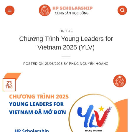
Skip
to
content
TIN TỨC
Chương Trình Young Leaders for
Vietnam 2025 (YLV)
POSTED ON
23/08/2025
BY
PHÚC NGUYỄN HOÀNG
23
Th8