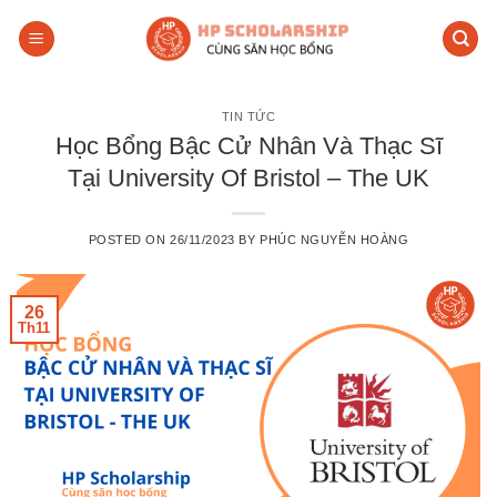
Skip
to
content
TIN TỨC
Học Bổng Bậc Cử Nhân Và Thạc Sĩ
Tại University Of Bristol – The UK
POSTED ON
26/11/2023
BY
PHÚC NGUYỄN HOÀNG
26
Th11