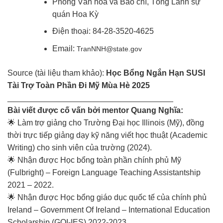
Phòng Văn hóa và Báo chí, Tổng Lãnh sự
quán Hoa Kỳ
Điện thoại: 84-28-3520-4625
Email:
TranNNH@state.gov
Source (tài liệu tham khảo):
Học Bổng Ngắn Hạn SUSI
Tài Trợ Toàn Phần Đi Mỹ Mùa Hè 2025
_____________________________________
Bài viết được cố vấn bởi mentor Quang Nghĩa:
🌟 Làm trợ giảng cho Trường Đại học Illinois (Mỹ), đồng
thời trực tiếp giảng dạy kỹ năng viết học thuật (Academic
Writing) cho sinh viên của trường (2024).
🌟 Nhận được Học bổng toàn phần chính phủ Mỹ
(Fulbright) – Foreign Language Teaching Assistantship
2021 – 2022.
🌟 Nhận được Học bổng giáo dục quốc tế của chính phủ
Ireland – Government Of Ireland – International Education
Scholarship (GOI-IES) 2022-2023.