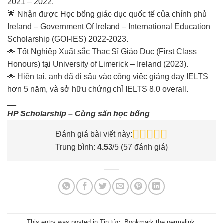
2021 – 2022.
🌟 Nhận được Học bổng giáo dục quốc tế của chính phủ
Ireland – Government Of Ireland – International Education
Scholarship (GOI-IES) 2022-2023.
🌟 Tốt Nghiệp Xuất sắc Thạc Sĩ Giáo Dục (First Class
Honours) tại University of Limerick – Ireland (2023).
🌟 Hiện tại, anh đã đi sâu vào công việc giảng dạy IELTS
hơn 5 năm, và sở hữu chứng chỉ IELTS 8.0 overall.
__
HP Scholarship – Cùng săn học bổng
Đánh giá bài viết này:
Trung bình:
4.53
/5 (
57
đánh giá)
This entry was posted in
Tin tức
. Bookmark the
permalink
.