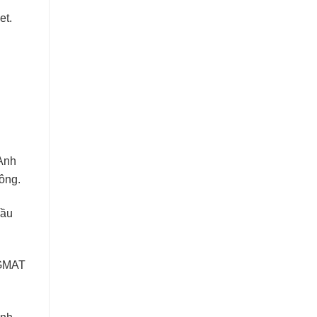
et.
Anh
hông.
cầu
 GMAT
ình