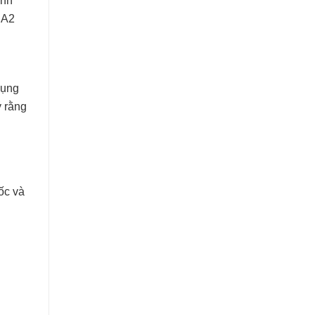
 A2
dụng
ý rằng
ốc và