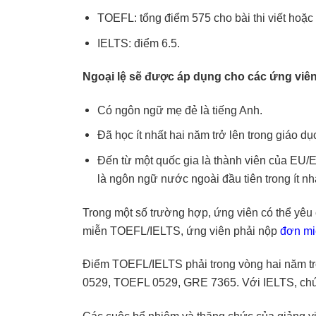
TOEFL: tổng điểm 575 cho bài thi viết hoặc 
IELTS: điểm 6.5.
Ngoại lệ sẽ được áp dụng cho các ứng viên
Có ngôn ngữ mẹ đẻ là tiếng Anh.
Đã học ít nhất hai năm trở lên trong giáo d
Đến từ một quốc gia là thành viên của E
là ngôn ngữ nước ngoài đầu tiên trong ít nh
Trong một số trường hợp, ứng viên có thể yê
miễn TOEFL/IELTS, ứng viên phải nộp
đơn mi
Điểm TOEFL/IELTS phải trong vòng hai năm tr
0529, TOEFL 0529, GRE 7365. Với IELTS, chún
Các cuộc bổ nhiệm và thăng chức của giảng vi