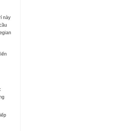
í này
 cầu
wegian
Tiến
c
ung
iếp