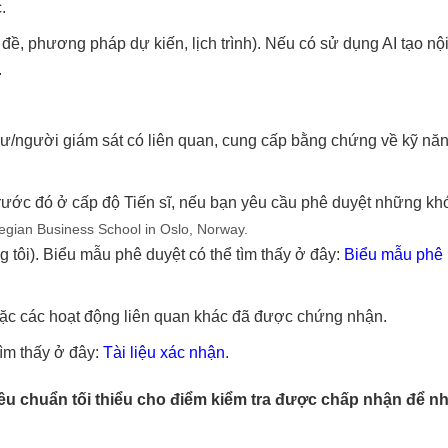
.
đề, phương pháp dự kiến, lịch trình). Nếu có sử dụng AI tạo nộ
.
 sư/người giám sát có liên quan, cung cấp bằng chứng về kỹ nă
rước đó ở cấp độ Tiến sĩ, nếu bạn yêu cầu phê duyệt những kh
egian Business School in Oslo, Norway.
 tôi). Biểu mẫu phê duyệt có thể tìm thấy ở đây:
Biểu mẫu phê
oặc các hoạt động liên quan khác đã được chứng nhận.
 tìm thấy ở đây:
Tài liệu xác nhận
.
iêu chuẩn tối thiểu cho điểm kiểm tra được chấp nhận để n