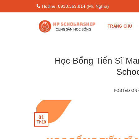
Skip
Hotline: 0938.369.814 (Mr. Nghĩa)
to
content
TRANG CHỦ
Học Bổng Tiến Sĩ Mar
Schoo
POSTED ON
01
Th10