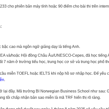
233 cho phiên bản máy tính hoặc 90 điểm cho bài thi trên intern
:
ục bậc cao mà ngôn ngữ giảng dạy là tiếng Anh.
U/EEA và/hoặc Hội đồng Châu Âu/UNESCO-Cepes, đã học tiếng 
ất 7 năm ở trường tiểu học, trung học cơ sở và trung học phổ t
u cầu miễn TOEFL hoặc IELTS khi nộp hồ sơ nhập học. Để yêu 
ễn
.
ở lại đây. Mã trường BI Norwegian Business School như sau:
g tôi chấp nhận bản sao miễn là mã TRF hiển thị rõ ràng.
ên được phê duyệt sau ngày 1 tháng 8 năm 2025 sẽ yêu cầu tr