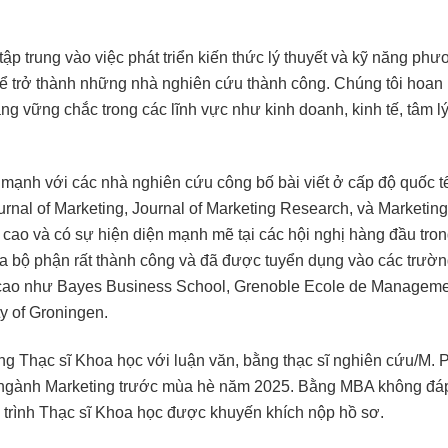
ập trung vào việc phát triển kiến thức lý thuyết và kỹ năng ph
 để trở thành những nhà nghiên cứu thành công. Chúng tôi hoan
ng vững chắc trong các lĩnh vực như kinh doanh, kinh tế, tâm l
mạnh với các nhà nghiên cứu công bố bài viết ở cấp độ quốc t
urnal of Marketing, Journal of Marketing Research, và Marketing
cao và có sự hiện diện mạnh mẽ tại các hội nghị hàng đầu tron
ủa bộ phận rất thành công và đã được tuyển dụng vào các trườn
 cao như Bayes Business School, Grenoble Ecole de Manageme
y of Groningen.
g Thạc sĩ Khoa học với luận văn, bằng thạc sĩ nghiên cứu/M. P
ngành Marketing trước mùa hè năm 2025. Bằng MBA không đá
 trình Thạc sĩ Khoa học được khuyến khích nộp hồ sơ.