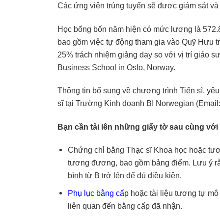
Các ứng viên trúng tuyển sẽ được giám sát và 
Học bổng bốn năm hiện có mức lương là 572.8
bao gồm việc tự động tham gia vào Quỹ Hưu t
25% trách nhiệm giảng dạy so với vị trí giáo s
Business School in Oslo, Norway.
Thông tin bổ sung về chương trình Tiến sĩ, yê
sĩ tại Trường Kinh doanh BI Norwegian (Email
Bạn cần tải lên những giấy tờ sau cùng vớ
Chứng chỉ bằng Thạc sĩ Khoa học hoặc tư
tương đương, bao gồm bảng điểm. Lưu ý rằn
bình từ B trở lên để đủ điều kiện.
Phụ lục bằng cấp
hoặc tài liệu tương tự mô
liên quan đến bằng cấp đã nhận.