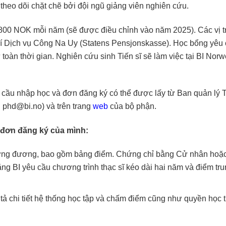
theo dõi chặt chẽ bởi đội ngũ giảng viên nghiên cứu.
00 NOK mỗi năm (sẽ được điều chỉnh vào năm 2025). Các vị tr
rí Dịch vụ Công Na Uy (Statens Pensjonskasse). Học bổng yêu
ư toàn thời gian. Nghiên cứu sinh Tiến sĩ sẽ làm việc tại BI Nor
u cầu nhập học và đơn đăng ký có thể được lấy từ Ban quản lý 
:
phd@bi.no
) và trên trang
web
của bộ phận.
i đơn đăng ký của mình:
ơng đương, bao gồm bảng điểm. Chứng chỉ bằng Cử nhân hoặ
g BI yêu cầu chương trình thạc sĩ kéo dài hai năm và điểm tr
 tả chi tiết hệ thống học tập và chấm điểm cũng như quyền học t