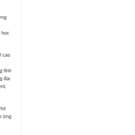
ương
ý học
ế cao
g lĩnh
g đại
nt,
hil
p ứng