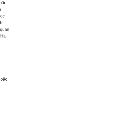
Nhân
n
học
nh
 quan
 Hạ
hoặc