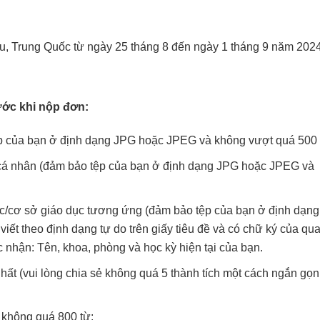
u, Trung Quốc từ ngày 25 tháng 8 đến ngày 1 tháng 9 năm 2024
rước khi nộp đơn:
p của bạn ở định dạng JPG hoặc JPEG và không vượt quá 500
 cá nhân (đảm bảo tệp của bạn ở định dạng JPG hoặc JPEG và
học/cơ sở giáo dục tương ứng (đảm bảo tệp của bạn ở định dạn
ết theo định dạng tự do trên giấy tiêu đề và có chữ ký của qu
nhận: Tên, khoa, phòng và học kỳ hiện tại của bạn.
hất (vui lòng chia sẻ không quá 5 thành tích một cách ngắn gọn
u không quá 800 từ: