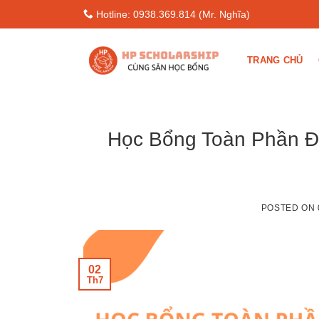
Skip
Hotline: 0938.369.814 (Mr. Nghĩa)
to
content
TRANG CHỦ
Học Bổng Toàn Phần Đ
POSTED ON
02
Th7