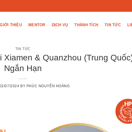
GIỚI THIỆU
MENTOR
DỊCH VỤ
THÀNH TÍCH
TIN TỨC
LI
TIN TỨC
i Xiamen & Quanzhou (Trung Quốc
Ngắn Hạn
02/07/2024
BY
PHÚC NGUYỄN HOÀNG