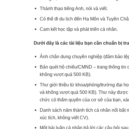
Thành thạo tiếng Anh, nói và viết.
Có thể đi du lịch đến Hạ Môn và Tuyền Châ
Cam kết học tập và phát triển cá nhân.
Dưới đây là các tài liệu bạn cần chuẩn bị t
Ảnh chân dung chuyên nghiệp (đảm bảo tệ
Bản quét hộ chiếu/CMND – trang thông tin
không vượt quá 500 KB).
Thư giới thiệu từ khoa/phòng/trường đại 
và không vượt quá 500 KB). Thư này được vi
chức có thẩm quyền của cơ sở của bạn, xác 
Danh sách năm thành tích cá nhân nổi bật n
xúc tích, không viết CV).
Một bài luận cá nhân trả lời các câu hỏi sa