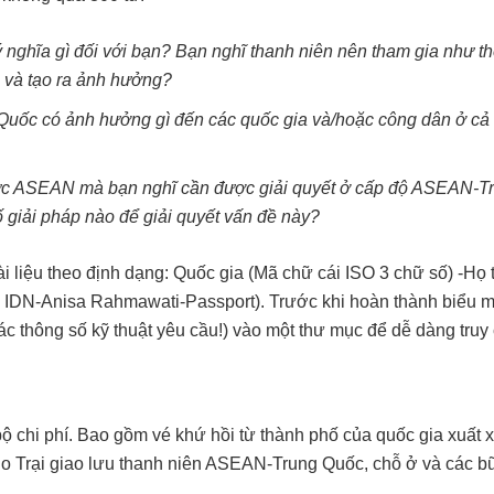
ghĩa gì đối với bạn? Bạn nghĩ thanh niên nên tham gia như t
c và tạo ra ảnh hưởng?
uốc có ảnh hưởng gì đến các quốc gia và/hoặc công dân ở cả 
vực ASEAN mà bạn nghĩ cần được giải quyết ở cấp độ ASEAN-T
ố giải pháp nào để giải quyết vấn đề này?
 tài liệu theo định dạng: Quốc gia (Mã chữ cái ISO 3 chữ số) -Họ 
 dụ: IDN-Anisa Rahmawati-Passport). Trước khi hoàn thành biểu 
các thông số kỹ thuật yêu cầu!) vào một thư mục để dễ dàng truy
bộ chi phí. Bao gồm vé khứ hồi từ thành phố của quốc gia xuất 
 Trại giao lưu thanh niên ASEAN-Trung Quốc, chỗ ở và các b