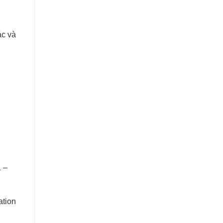
ác và
 –
ation