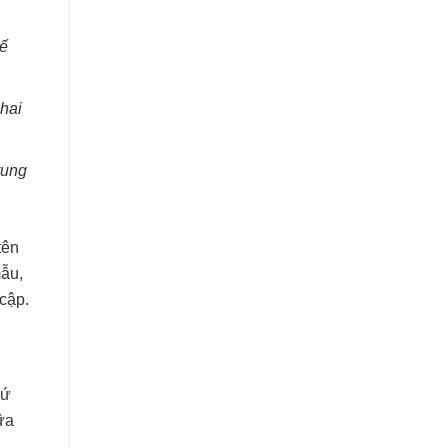
hế
hai
rung
tên
mẫu,
 cập.
xứ
ữa