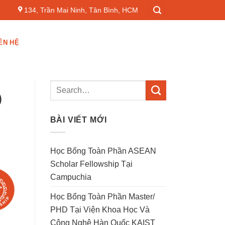
134, Trần Mai Ninh, Tân Bình, HCM
ÊN HỆ
)
BÀI VIẾT MỚI
Học Bổng Toàn Phần ASEAN
Scholar Fellowship Tại
Campuchia
Học Bổng Toàn Phần Master/
PHD Tại Viện Khoa Học Và
Công Nghệ Hàn Quốc KAIST