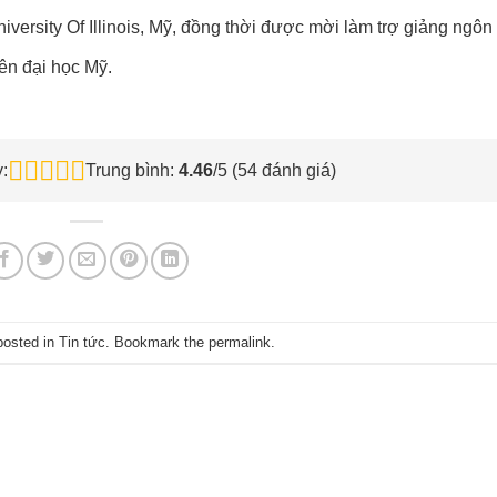
iversity Of Illinois, Mỹ, đồng thời được mời làm trợ giảng ngô
iên đại học Mỹ.
:
Trung bình:
4.46
/5 (
54
đánh giá)
posted in
Tin tức
. Bookmark the
permalink
.