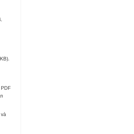
.
 KB).
g PDF
an
 và