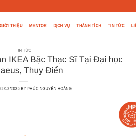
GIỚI THIỆU
MENTOR
DỊCH VỤ
THÀNH TÍCH
TIN TỨC
LI
TIN TỨC
n IKEA Bậc Thạc Sĩ Tại Đại học
naeus, Thụy Điển
22/12/2025
BY
PHÚC NGUYỄN HOÀNG