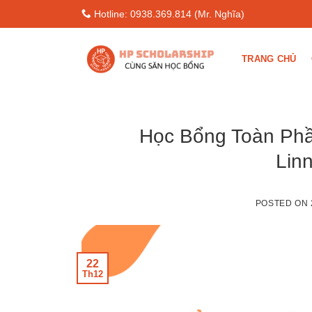
Skip
Hotline: 0938.369.814 (Mr. Nghĩa)
to
content
TRANG CHỦ
Học Bổng Toàn Phầ
Lin
POSTED ON
22
Th12