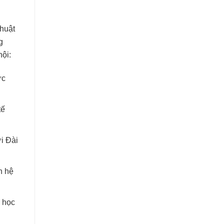
thuật
g
hội:
ực
tế
i Đài
n hệ
ơ học