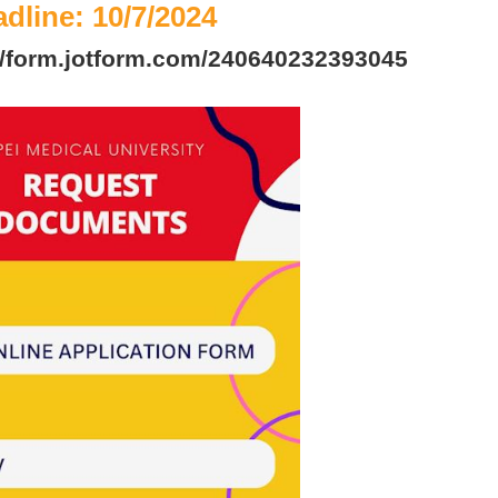
dline: 10/7/2024
//form.jotform.com/240640232393045