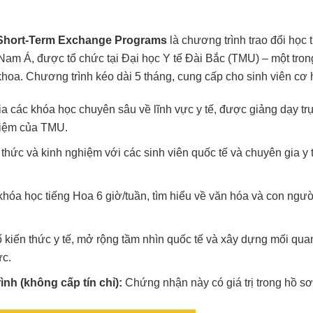
 Short-Term Exchange Programs
là chương trình trao đổi học 
am Á, được tổ chức tại Đại học Y tế Đài Bắc (TMU) – một tron
hoa. Chương trình kéo dài 5 tháng, cung cấp cho sinh viên cơ 
 các khóa học chuyên sâu về lĩnh vực y tế, được giảng dạy tr
ghiệm của TMU.
 thức và kinh nghiệm với các sinh viên quốc tế và chuyên gia y 
hóa học tiếng Hoa 6 giờ/tuần, tìm hiểu về văn hóa và con ngườ
kiến thức y tế, mở rộng tầm nhìn quốc tế và xây dựng mối qua
ực.
h (không cấp tín chỉ):
Chứng nhận này có giá trị trong hồ s