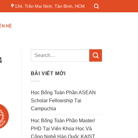
134, Trần Mai Ninh, Tân Bình, HCM
ÊN HỆ
4
BÀI VIẾT MỚI
Học Bổng Toàn Phần ASEAN
Scholar Fellowship Tại
Campuchia
Học Bổng Toàn Phần Master/
PHD Tại Viện Khoa Học Và
Công Nghệ Hàn Quốc KAIST