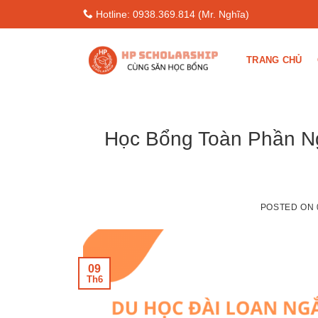
Skip
Hotline: 0938.369.814 (Mr. Nghĩa)
to
content
TRANG CHỦ
Học Bổng Toàn Phần Ng
POSTED ON
09
Th6