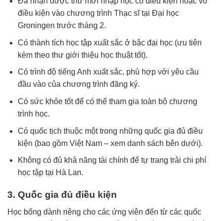
Đã
nhận
được
thư
mời
nhập
học
có
điều
kiện
hoặc
vô
điều
kiện
vào
chương
trình
Thạc
sĩ
tại
Đại
học
Groningen
trước
tháng 2.
Có
thành
tích
học
tập
xuất
sắc
ở
bậc
đại
học (
ưu
tiên
kèm
theo
thư
giới
thiệu
học
thuật
tốt).
Có
trình
độ
tiếng
Anh
xuất
sắc,
phù
hợp
với
yêu
cầu
đầu
vào
của
chương
trình
đăng
ký.
Có
sức
khỏe
tốt
để
có
thể
tham
gia
toàn
bộ
chương
trình
học.
Có
quốc
tịch
thuộc
một
trong
những
quốc
gia
đủ
điều
kiện (
bao
gồm
Việt
Nam –
xem
danh
sách
bên
dưới).
Không
có
đủ
khả
năng
tài
chính
để
tự
trang
trải
chi
phí
học
tập
tại
Hà
Lan.
3.
Quốc
gia
đủ
điều
kiện
Học
bổng
dành
riêng
cho
các
ứng
viên
đến
từ
các
quốc