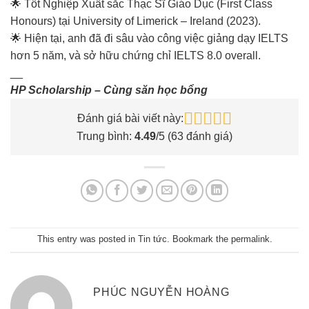
🌟 Tốt Nghiệp Xuất sắc Thạc Sĩ Giáo Dục (First Class
Honours) tại University of Limerick – Ireland (2023).
🌟 Hiện tại, anh đã đi sâu vào công việc giảng dạy IELTS
hơn 5 năm, và sở hữu chứng chỉ IELTS 8.0 overall.
__
HP Scholarship – Cùng săn học bổng
Đánh giá bài viết này:
Trung bình:
4.49
/5 (
63
đánh giá)
This entry was posted in
Tin tức
. Bookmark the
permalink
.
PHÚC NGUYỄN HOÀNG