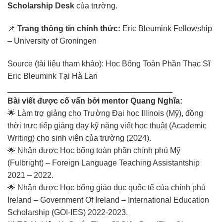
Scholarship
Desk
của
trường.
📌
Trang
thông
tin
chính
thức:
Eric
Bleumink
Fellowship
–
University
of
Groningen
Source (tài liệu tham khảo):
Học Bổng Toàn Phần Thạc Sĩ
Eric Bleumink Tại Hà Lan
_____________________________________
Bài viết được cố vấn bởi mentor Quang Nghĩa:
🌟 Làm trợ giảng cho Trường Đại học Illinois (Mỹ), đồng
thời trực tiếp giảng dạy kỹ năng viết học thuật (Academic
Writing) cho sinh viên của trường (2024).
🌟 Nhận được Học bổng toàn phần chính phủ Mỹ
(Fulbright) – Foreign Language Teaching Assistantship
2021 – 2022.
🌟 Nhận được Học bổng giáo dục quốc tế của chính phủ
Ireland – Government Of Ireland – International Education
Scholarship (GOI-IES) 2022-2023.