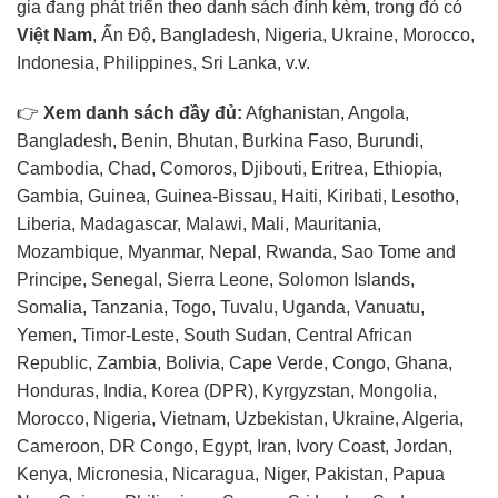
gia
đang
phát
triển
theo
danh
sách
đính
kèm,
trong
đó
có
Việt
Nam
,
Ấn
Độ,
Bangladesh,
Nigeria,
Ukraine,
Morocco,
Indonesia,
Philippines,
Sri
Lanka,
v.v.
👉
Xem
danh
sách
đầy
đủ:
Afghanistan,
Angola,
Bangladesh,
Benin,
Bhutan,
Burkina
Faso,
Burundi,
Cambodia,
Chad,
Comoros,
Djibouti,
Eritrea,
Ethiopia,
Gambia,
Guinea,
Guinea-
Bissau,
Haiti,
Kiribati,
Lesotho,
Liberia,
Madagascar,
Malawi,
Mali,
Mauritania,
Mozambique,
Myanmar,
Nepal,
Rwanda,
Sao
Tome
and
Principe,
Senegal,
Sierra
Leone,
Solomon
Islands,
Somalia,
Tanzania,
Togo,
Tuvalu,
Uganda,
Vanuatu,
Yemen,
Timor-
Leste,
South
Sudan,
Central
African
Republic,
Zambia,
Bolivia,
Cape
Verde,
Congo,
Ghana,
Honduras,
India,
Korea (
DPR),
Kyrgyzstan,
Mongolia,
Morocco,
Nigeria,
Vietnam,
Uzbekistan,
Ukraine,
Algeria,
Cameroon,
DR
Congo,
Egypt,
Iran,
Ivory
Coast,
Jordan,
Kenya,
Micronesia,
Nicaragua,
Niger,
Pakistan,
Papua