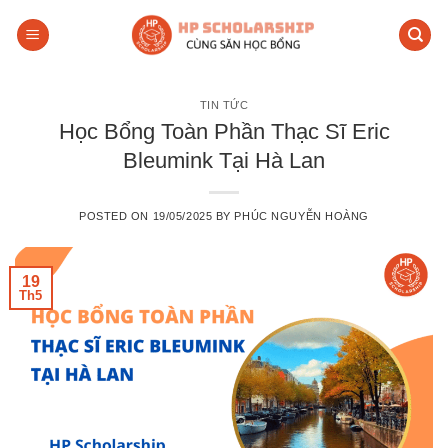
Skip
to
content
TIN TỨC
Học Bổng Toàn Phần Thạc Sĩ Eric
Bleumink Tại Hà Lan
POSTED ON
19/05/2025
BY
PHÚC NGUYỄN HOÀNG
19
Th5