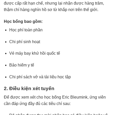
được
cấp
rất
hạn
chế,
nhưng
lại
nhận
được
hàng
trăm,
thậm
chí
hàng
nghìn
hồ
sơ
từ
khắp
nơi
trên
thế
giới.
Học
bổng
bao
gồm:
Học
phí
toàn
phần
Chi
phí
sinh
hoạt
Vé
máy
bay
khứ
hồi
quốc
tế
Bảo
hiểm
y
tế
Chi
phí
sách
vở
và
tài
liệu
học
tập
2.
Điều
kiện
xét
tuyển
Để
được
xem
xét
cho
học
bổng
Eric
Bleumink,
ứng
viên
cần
đáp
ứng
đầy
đủ
các
tiêu
chí
sau: