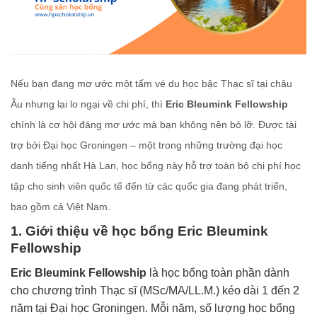
Nếu
bạn
đang
mơ
ước
một
tấm
vé
du
học
bậc
Thạc
sĩ
tại
châu
Âu
nhưng
lại
lo
ngại
về
chi
phí,
thì
Eric
Bleumink
Fellowship
chính
là
cơ
hội
đáng
mơ
ước
mà
bạn
không
nên
bỏ
lỡ.
Được
tài
trợ
bởi
Đại
học
Groningen –
một
trong
những
trường
đại
học
danh
tiếng
nhất
Hà
Lan,
học
bổng
này
hỗ
trợ
toàn
bộ
chi
phí
học
tập
cho
sinh
viên
quốc
tế
đến
từ
các
quốc
gia
đang
phát
triển,
bao
gồm
cả
Việt
Nam.
1.
Giới
thiệu
về
học
bổng
Eric
Bleumink
Fellowship
Eric
Bleumink
Fellowship
là
học
bổng
toàn
phần
dành
cho
chương
trình
Thạc
sĩ (
MSc/
MA/
LL.M.)
kéo
dài 1
đến 2
năm
tại
Đại
học
Groningen.
Mỗi
năm,
số
lượng
học
bổng