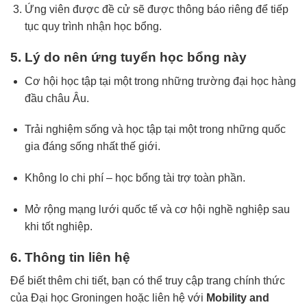
Ứng
viên
được
đề
cử
sẽ
được
thông
báo
riêng
để
tiếp
tục
quy
trình
nhận
học
bổng.
5.
Lý
do
nên
ứng
tuyển
học
bổng
này
Cơ
hội
học
tập
tại
một
trong
những
trường
đại
học
hàng
đầu
châu
Âu.
Trải
nghiệm
sống
và
học
tập
tại
một
trong
những
quốc
gia
đáng
sống
nhất
thế
giới.
Không
lo
chi
phí –
học
bổng
tài
trợ
toàn
phần.
Mở
rộng
mạng
lưới
quốc
tế
và
cơ
hội
nghề
nghiệp
sau
khi
tốt
nghiệp.
6.
Thông
tin
liên
hệ
Để
biết
thêm
chi
tiết,
bạn
có
thể
truy
cập
trang
chính
thức
của
Đại
học
Groningen
hoặc
liên
hệ
với
Mobility
and