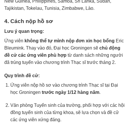
New
Guinea,
Philippines,
Samoa,
Sri
Lanka,
Sudan,
Tajikistan,
Tokelau,
Tunisia,
Zimbabwe,
Lào.
4.
Cách
nộp
hồ
sơ
Lưu
ý
quan
trọng:
Ứng
viên
không
thể
tự
mình
nộp
đơn
xin
học
bổng
Eric
Bleumink.
Thay
vào
đó,
Đại
học
Groningen
sẽ
chủ
động
đề
cử
các
ứng
viên
phù
hợp
từ
danh
sách
những
người
đã
trúng
tuyển
vào
chương
trình
Thạc
sĩ
trước
tháng 2.
Quy
trình
đề
cử:
Ứng
viên
nộp
hồ
sơ
vào
chương
trình
Thạc
sĩ
tại
Đại
học
Groningen
trước
ngày 1/12
hàng
năm
.
Văn
phòng
Tuyển
sinh
của
trường,
phối
hợp
với
các
hội
đồng
tuyển
sinh
của
từng
khoa,
sẽ
lựa
chọn
và
đề
cử
các
ứng
viên
xứng
đáng.