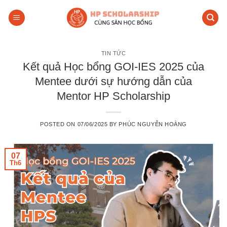
Skip
to
content
TIN TỨC
Kết quả Học bổng GOI-IES 2025 của
Mentee dưới sự hướng dẫn của
Mentor HP Scholarship
POSTED ON
07/06/2025
BY
PHÚC NGUYỄN HOÀNG
07
Th6