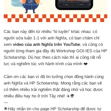
Các bạn này đến từ nhiều “lò luyện” khác nhau: có
người sửa luận 1-1 với anh Nghĩa, có bạn chăm chỉ
xem
video của anh Nghĩa trên YouTube
, và cũng có
người từng tham gia đầy đủ Workshop GOI-IES của HP
Scholarship. Dù học theo cách nào thì ai cũng rất nỗ
lực và nghiêm túc với hành trình của mình ❤️
Cảm ơn các bạn vì đã tin tưởng chọn đồng hành cùng
anh Nghĩa và HP Scholarship. Mong rằng các bạn sẽ
có thêm nhiều trải nghiệm thật đáng nhớ và học được
nhiều điều hay ho ở trời Tây nhé! ✈️🌍
—
🌟Hãy nhắn tin cho page HP Scholarship để được tư