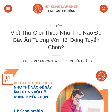
Skip
to
content
TIN TỨC
Viết Thư Giới Thiệu Như Thế Nào Để
Gây Ấn Tượng Với Hội Đồng Tuyển
Chọn?
POSTED ON
14/09/2023
BY
PHÚC NGUYỄN HOÀNG
14
Th9