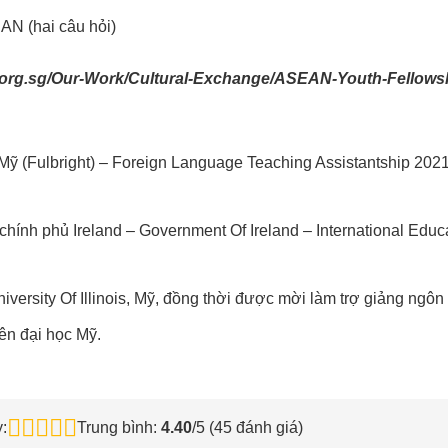
AN (hai câu hỏi)
f.org.sg/Our-Work/Cultural-Exchange/ASEAN-Youth-Fellows
 (Fulbright) – Foreign Language Teaching Assistantship 2021
ính phủ Ireland – Government Of Ireland – International Educ
iversity Of Illinois, Mỹ, đồng thời được mời làm trợ giảng ngô
iên đại học Mỹ.
:
Trung bình:
4.40
/5 (
45
đánh giá)