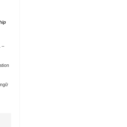
hip
 –
ation
n ngữ