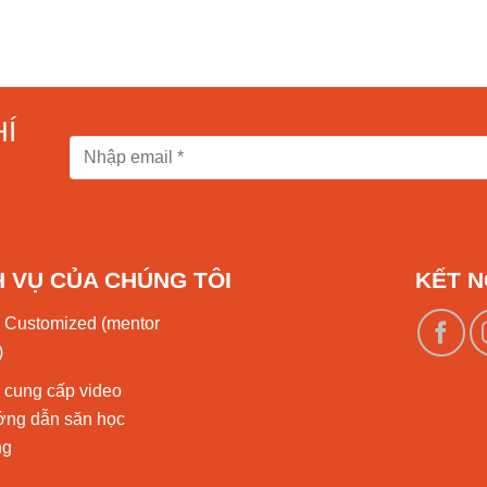
Í
H VỤ CỦA CHÚNG TÔI
KẾT N
 Customized (mentor
)
 cung cấp video
ớng dẫn săn học
ng