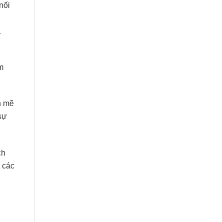
nối
a
m
h mẽ
sự
ch
 các