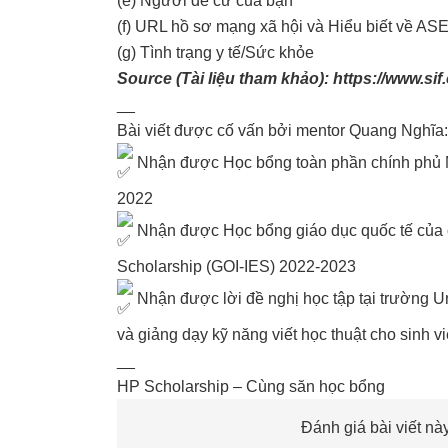
(f) URL hồ sơ mạng xã hội và Hiểu biết về ASE
(g) Tình trạng y tế/Sức khỏe
Source (Tài liệu tham khảo):
https://www.si
__
Bài viết được cố vấn bởi mentor Quang Nghĩa:
Nhận được Học bổng toàn phần chính phủ Mỹ
2022
Nhận được Học bổng giáo dục quốc tế của ch
Scholarship (GOI-IES) 2022-2023
Nhận được lời đề nghị học tập tại trường Un
và giảng dạy kỹ năng viết học thuật cho sinh v
__
HP Scholarship – Cùng săn học bổng
Đánh giá bài viết này