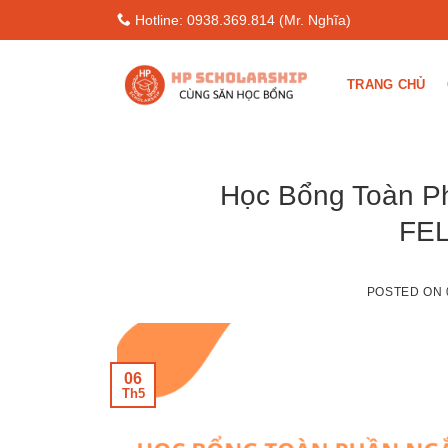
Skip
Hotline: 0938.369.814 (Mr. Nghĩa)
to
content
TRANG CHỦ
Học Bổng Toàn 
FE
POSTED ON
06
Th5