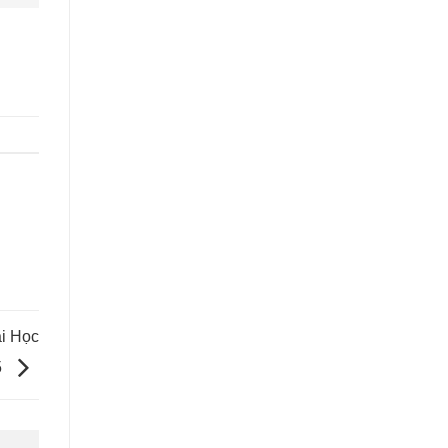
i Học
5