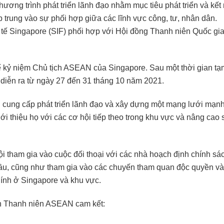
hương trình phát triển lãnh đạo nhằm mục tiêu phát triển và kết 
p trung vào sự phối hợp giữa các lĩnh vực công, tư, nhân dân.
tế Singapore (SIF) phối hợp với Hội đồng Thanh niên Quốc gi
 kỷ niệm Chủ tịch ASEAN của Singapore. Sau một thời gian tạ
 diễn ra từ ngày 27 đến 31 tháng 10 năm 2021.
 cung cấp phát triển lãnh đạo và xây dựng một mạng lưới mạn
iới thiệu họ với các cơ hội tiếp theo trong khu vực và nâng cao 
ội tham gia vào cuộc đối thoại với các nhà hoạch định chính sá
ầu, cũng như tham gia vào các chuyến tham quan độc quyền và
hính ở Singapore và khu vực.
ên Thanh niên ASEAN cam kết: