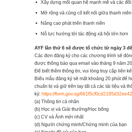
Xây dựng mối quan hệ mạnh mẽ và các đối 
Mở rộng và củng cố kết nối giữa thanh ni
Nâng cao phát triển thanh niên
Nỗ lực hướng tới tác động xã hội lớn hơn
AYF lần thứ 6 sẽ được tổ chức từ ngày 3 đế
Các đơn đăng ký cho các chương trình sẽ đó
được thông báo qua email vào tháng 9 năm 202
Để biết thêm thông tin, vui lòng truy cập liên k
Biểu mẫu đăng ký sẽ mất khoảng 20 phút để ho
chuẩn bị và giữ trên tay tất cả các tài liệu và 
ký:
https://form.gov.sg/661f5cf0cd2185d32ee4
(a) Thông tin cá nhân
(b) Học vị và Giải thưởng/Học bổng
(c) CV và Ảnh mới nhất
(d) Người chứng minh/Chứng minh của bạn
(e) Người đề cử của bạn