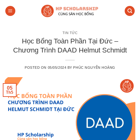
Skip
to
content
TIN TỨC
Học Bổng Toàn Phần Tại Đức –
Chương Trình DAAD Helmut Schmidt
POSTED ON
05/05/2024
BY
PHÚC NGUYỄN HOÀNG
05
Th5