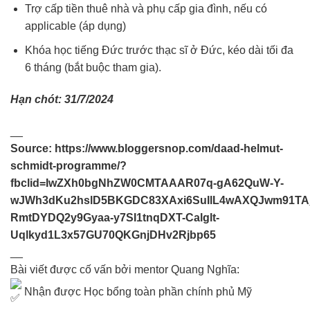
Trợ cấp tiền thuê nhà và phụ cấp gia đình, nếu có
applicable (áp dụng)
Khóa học tiếng Đức trước thạc sĩ ở Đức, kéo dài tối đa
6 tháng (bắt buộc tham gia).
Hạn chót: 31/7/2024
__
Source:
https://www.bloggersnop.com/daad-helmut-
schmidt-programme/?
fbclid=IwZXh0bgNhZW0CMTAAAR07q-gA62QuW-Y-
wJWh3dKu2hslD5BKGDC83XAxi6SuIlL4wAXQJwm91TA
RmtDYDQ2y9Gyaa-y7SI1tnqDXT-Calglt-
Uqlkyd1L3x57GU70QKGnjDHv2Rjbp65
__
Bài viết được cố vấn bởi mentor Quang Nghĩa:
Nhận được Học bổng toàn phần chính phủ Mỹ