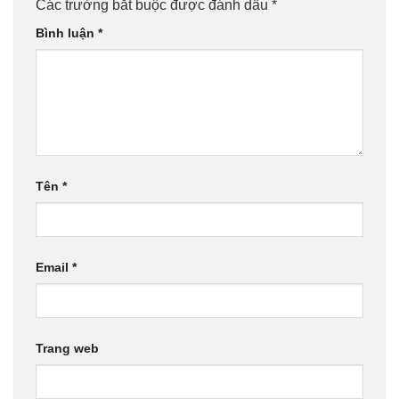
Các trường bắt buộc được đánh dấu
*
Bình luận
*
Tên
*
Email
*
Trang web