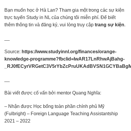
Bạn muốn học ở Hà Lan? Tham gia một trong các sự kiện
trực tuyến Study in NL của chúng tôi miễn phí. Để biết
thêm thông tin và đăng ký, vui lòng truy cập
trang sự kiện
.
__
Source:
https://www.studyinnl.org/finances/orange-
knowledge-programme?fbclid=IwAR17LnRhwAjBahg-
_RJ0fECyrVRGetC3V5rYbZcPruUKAdBVSN1GCYBaBg
__
Bài viết được cố vấn bởi mentor Quang Nghĩa:
– Nhận được Học bổng toàn phần chính phủ Mỹ
(Fulbright) – Foreign Language Teaching Assistantship
2021 – 2022