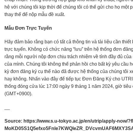
hệ với chúng tôi kịp thời để chúng tôi có thể gửi cho họ một
thay thế để nộp mẫu đề xuất.
Mẫu Đơn Trực Tuyến
Hãy đảm bảo rằng bạn có tất cả thông tin và tài liệu cần thiế
trực tuyến. Không có chức năng “lưu” trên hệ thống đơn đăng
rằng mỗi người nộp đơn chịu trách nhiệm về tính đầy đủ của
của mình. Chúng tôi không thể phản hồi cho bất kỳ yêu cầu hỏ
kỳ đơn đăng ký cụ thể nào đã được hệ thống của chúng tôi xe
hay không. Nhấn vào đây để tiếp tục Đơn Đăng Ký cho UTR
thống đóng cửa lúc 17:00 ngày 9 tháng 1 năm 2024, giờ tiê
(GMT+0900).
__
Source:
https://www.s.u-tokyo.ac.jp/en/utrip/apply-now/?
MoKD05S1Q5efxo5Fnle7KWQleZR_DVcvmUAF6MXY3S