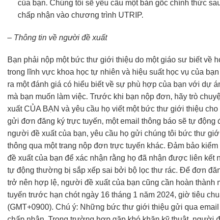
của bạn. Chúng tôi sẽ yêu cầu một bản gốc chính thức sa
chấp nhận vào chương trình UTRIP.
– Thông tin về người đề xuất
Bạn phải nộp một bức thư giới thiệu do một giáo sư biết về 
trong lĩnh vực khoa học tự nhiên và hiệu suất học vụ của bạn
ra một đánh giá có hiểu biết về sự phù hợp của bạn với dự 
mà bạn muốn làm việc. Trước khi bạn nộp đơn, hãy trò chuy
xuất CỦA BẠN và yêu cầu họ viết một bức thư giới thiệu cho
gửi đơn đăng ký trực tuyến, một email thông báo sẽ tự động
người đề xuất của bạn, yêu cầu họ gửi chúng tôi bức thư giớ
thông qua một trang nộp đơn trực tuyến khác. Đảm bảo kiểm 
đề xuất của bạn để xác nhận rằng họ đã nhận được liên kết n
tự động thường bị sắp xếp sai bởi bộ lọc thư rác. Để đơn đă
trở nên hợp lệ, người đề xuất của bạn cũng cần hoàn thành 
tuyến trước hạn chót ngày 16 tháng 1 năm 2024, giờ tiêu ch
(GMT+0900). Chú ý: Những bức thư giới thiệu gửi qua emai
chấp nhận. Trong trường hợp gặp khó khăn kỹ thuật, người đ