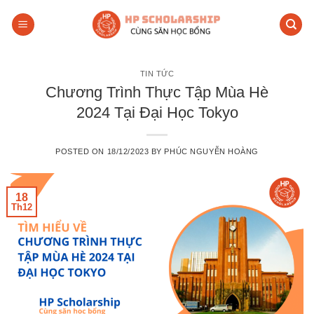
Skip
to
content
TIN TỨC
Chương Trình Thực Tập Mùa Hè
2024 Tại Đại Học Tokyo
POSTED ON
18/12/2023
BY
PHÚC NGUYỄN HOÀNG
18
Th12