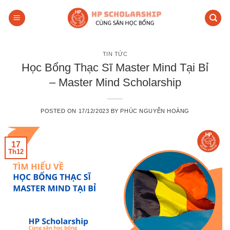
Skip
to
content
TIN TỨC
Học Bổng Thạc Sĩ Master Mind Tại Bỉ
– Master Mind Scholarship
POSTED ON
17/12/2023
BY
PHÚC NGUYỄN HOÀNG
17
Th12