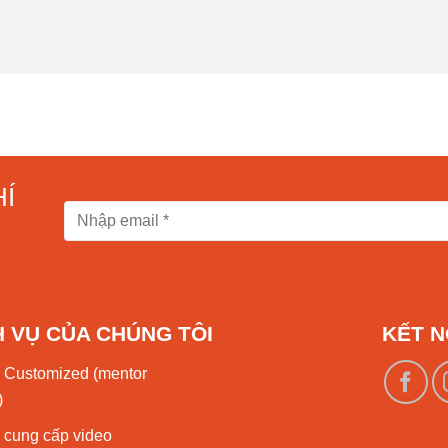
Í
H VỤ CỦA CHÚNG TÔI
KẾT N
 Customized (mentor
)
 cung cấp video