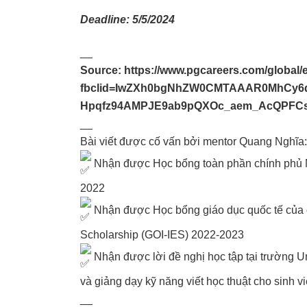
Deadline: 5/5/2024
__
Source:
https://www.pgcareers.com/global
fbclid=IwZXh0bgNhZW0CMTAAAR0MhCy6d
Hpqfz94AMPJE9ab9pQXOc_aem_AcQPFCs
__
Bài viết được cố vấn bởi mentor Quang Nghĩa:
Nhận được Học bổng toàn phần chính phủ Mỹ
2022
Nhận được Học bổng giáo dục quốc tế của ch
Scholarship (GOI-IES) 2022-2023
Nhận được lời đề nghị học tập tại trường Un
và giảng dạy kỹ năng viết học thuật cho sinh v
__