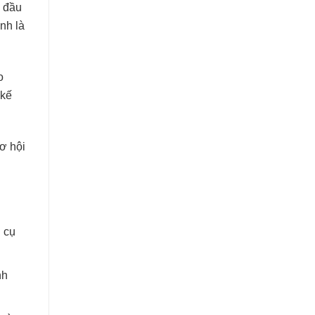
n đầu
nh là
o
 kế
ơ hội
n cụ
nh