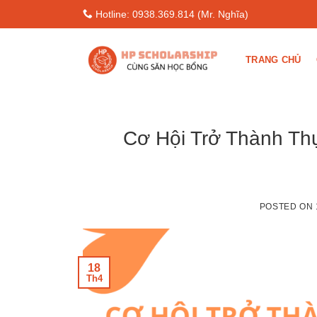
Skip
Hotline: 0938.369.814 (Mr. Nghĩa)
to
content
TRANG CHỦ
Cơ Hội Trở Thành Th
POSTED ON
18
Th4