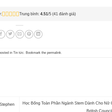
:
Trung bình:
4.51
/5 (
41
đánh giá)
posted in
Tin tức
. Bookmark the
permalink
.
Học Bổng Toàn Phần Ngành Stem Dành Cho Nữ G
Stephen
British Counci