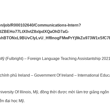
/en/job/R000102640/Communications-Intern?
ZBEHo77LtX0vtZ8xlpdXQaOhD7aG-
hBTONxL9BUvCIyLvU_Hf8nogFMwPrYj9kZu973W1xSfC7
 (Fulbright) – Foreign Language Teaching Assistantship 2021
ính phủ Ireland – Government Of Ireland – International Educ
iversity Of Illinois, Mỹ, đồng thời được mời làm trợ giảng ngô
iên đại học Mỹ.