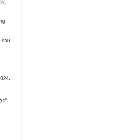
 và
ông
n sau
2024.
ợc”.