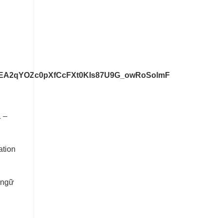
EA2qYOZc0pXfCcFXt0KIs87U9G_owRoSolmF
 –
ation
n ngữ