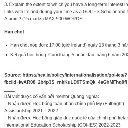
3. Explain the extent to which you have a long-term interest 
links with Ireland during your time as a GOI-IES Scholar and 
Alumni? (15 marks) MAX 500 WORDS
Hạn chót
Hạn chót nộp đơn: 17:00 (giờ Ireland) ngày 13 tháng 3 n
Kết quả học bổng: Cuối tháng 5 hoặc đầu tháng 6 năm 20
____
Source:
https://hea.ie/policy/internationalisation/goi-ies/?
fbclid=IwAR08_2b4p3S_rnkKuLD9TSmQk_4aGhMFhq9f
____
Bài viết được cố vấn bởi mentor Quang Nghĩa:
– Nhận được Học bổng toàn phần chính phủ Mỹ (Fulbright) 
Assistantship 2021 – 2022
– Nhận được Học bổng giáo dục quốc tế của chính phủ Irela
International Education Scholarship (GOI-IES) 2022-2023