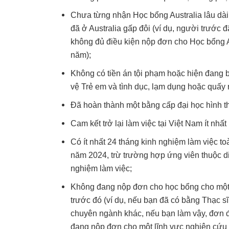
Chưa từng nhận Học bổng Australia lâu dài t
đã ở Australia gấp đôi (ví dụ, người trước
không đủ điều kiện nộp đơn cho Học bổng Aus
năm);
Không có tiền án tội phạm hoặc hiện đang b
vệ Trẻ em và tình dục, lạm dụng hoặc quấy r
Đã hoàn thành một bằng cấp đại học hình t
Cam kết trở lại làm việc tại Việt Nam ít nhấ
Có ít nhất 24 tháng kinh nghiệm làm việc to
năm 2024, trừ trường hợp ứng viên thuộc d
nghiệm làm việc;
Không đang nộp đơn cho học bổng cho một
trước đó (ví dụ, nếu bạn đã có bằng Thạc s
chuyên ngành khác, nếu bạn làm vậy, đơn đă
đang nộp đơn cho một lĩnh vực nghiên cứu