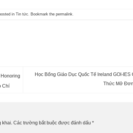
posted in
Tin tức
. Bookmark the
permalink
.
Học Bổng Giáo Dục Quốc Tế Ireland GOI-IES 
y Honoring
Thức Mở Đơ
 Chí
 khai.
Các trường bắt buộc được đánh dấu
*