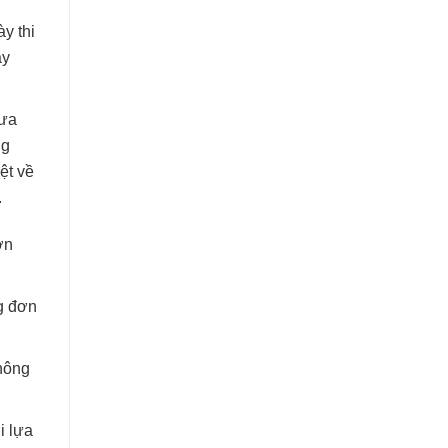
y thi
ày
hưa
ng
ệt về
.
ơn
 đơn
hông
i lựa