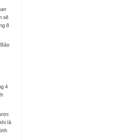
bạn
m sẽ
ong 8
n Bảo
ng 4
nh
được
khi là
định