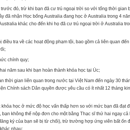
rước đó, trừ khi bạn đã cư trú ngoại trời so với tổng thời gian 
 đây đã nhận Học bổng Australia đang học ở Australia trong 4 nă
tralia khác cho đến khi họ đã cư trú ngoại trời ở Australia tr
ị điều tra về các hoạt động phạm tội, bao gồm cả liên quan đế
ối;
hức chính quy;
t hai năm sau khi bạn hoàn thành khóa học tại Úc;
àn thời gian liên quan trong nước tại Việt Nam đến ngày 30 thá
iện Chính sách Dân quyền được yêu cầu có ít nhất 12 tháng ki
 khóa học ở mức độ học vấn thấp hơn so với mức bạn đã đạt 
ĩ, bạn không thể nộp đơn cho một bằng Thạc sĩ thứ hai ngay cả 
ng ký của bạn sẽ bị từ chối), trừ trường hợp ứng viên bất ổn 
 khác nhau;