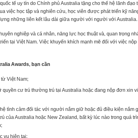
uốc tế uy tín do Chính phủ Australia tặng cho thế hệ lãnh đạo 
Qua việc học tập và nghiên cứu, học viên được phát triển kỹ năn
dựng những liên kết lâu dài giữa người với người với Australia.
uyên nghiệp và cá nhân, năng lực học thuật và, quan trọng nhấ
riển tại Việt Nam. Việc khuyến khích mạnh mẽ đối với việc nộp
ralia Awards, bạn cần
 từ Việt Nam;
 quyền cư trú thường trú tại Australia hoặc đang nộp đơn xin v
ệ tình cảm đối tác với người nắm giữ hoặc đủ điều kiện nắm 
ú của Australia hoặc New Zealand, bất kỳ lúc nào trong quá trì
n;
 vụ hiện tại;