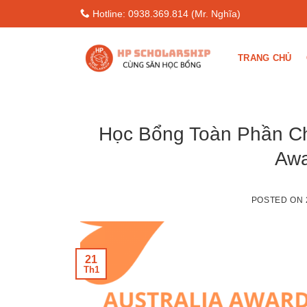
Skip
Hotline: 0938.369.814 (Mr. Nghĩa)
to
content
TRANG CHỦ
Học Bổng Toàn Phần Ch
Awa
POSTED ON
21
Th1