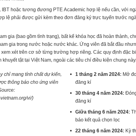
IBT hoặc tương đương PTE Academic hợp lệ nếu cần, với ngà
p lệ phải được gửi kèm theo đơn đăng ký trực tuyến trước ng
ham gia (bao gồm tình trạng), bất kể khóa học đã hoàn thành, c
tham gia trong nước hoặc nước khác. Ứng viên đã bắt đầu như
xem xét trên cơ sở từng trường hợp riêng. Các quy định đặc bi
 khuyết tật tại Việt Nam, ngoài các tiêu chí điều kiện chung này
 chỉ mang tính chất dự kiến,
1 tháng 2 năm 2024:
Mở đ
ược thông báo cho ứng viên
đăng kí
Source:
30 tháng 4 năm 2024:
Đóng
svietnam.org/vi/
)
đăng kí
Giữa tháng 6 năm 2024:
T
báo kết quả chọn lọc
22 tháng 6 năm 2024:
Kỳ th