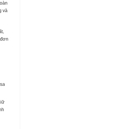
toàn
g và
t,
 đơn
isa
giữ
nh