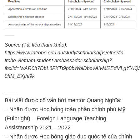
Source (Tài liệu tham khảo):
https://www.latrobe.edu.au/study/scholarships/other/la-
trobe-vietnam-student-ambassador-scholarship?
fbclid=IwAR0h7DbL6FKTt9p0bWbIDbovAlvMI2EdMLgYYIQ
0hM_EXjhI9k
____
Bài viết được cố vấn bởi mentor Quang Nghĩa:
– Nhận được Học bổng toàn phần chính phủ Mỹ
(Fulbright) – Foreign Language Teaching
Assistantship 2021 – 2022
– Nhận được Học bổng giáo dục quốc tế của chính