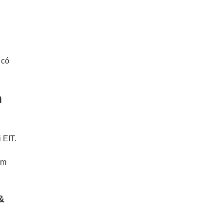
 có
n
 EIT.
ằm
&