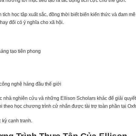
à hướng tới mục tiêu tạo ra tác động tích cực cho thế giới.
tích học tập xuất sắc, đồng thời biết biến kiến thức và đam mê
hay đổi có ý nghĩa cho xã hội.
áng tạo tiên phong
công nghệ hàng đầu thế giới
các nhà nghiên cứu và những Ellison Scholars khác để giải quyế
hi theo học chương trình cử nhân được tài trợ toàn phần tại Oxf
 kỳ cạnh tranh.