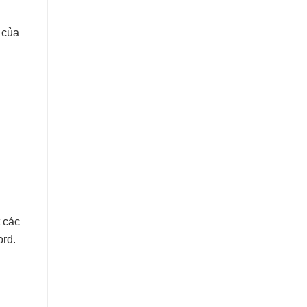
 của
t các
ord.