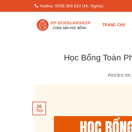
Skip
Hotline: 0938.369.814 (Mr. Nghĩa)
to
content
TRANG CHỦ
Học Bổng Toàn Phầ
POSTED ON
26
Th5