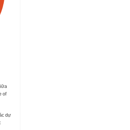
giữa
e of
các dự
c