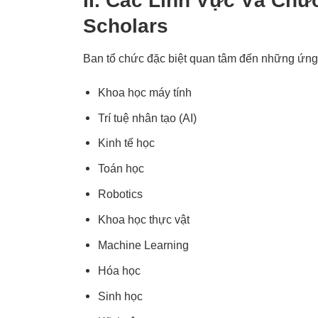
II. Các Lĩnh Vực Và Chư
Scholars
Ban tổ chức đặc biệt quan tâm đến những ứng 
Khoa học máy tính
Trí tuệ nhân tạo (AI)
Kinh tế học
Toán học
Robotics
Khoa học thực vật
Machine Learning
Hóa học
Sinh học