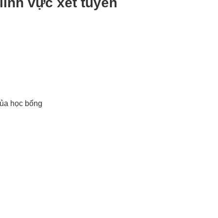
 lĩnh vực xét tuyển
 của học bổng