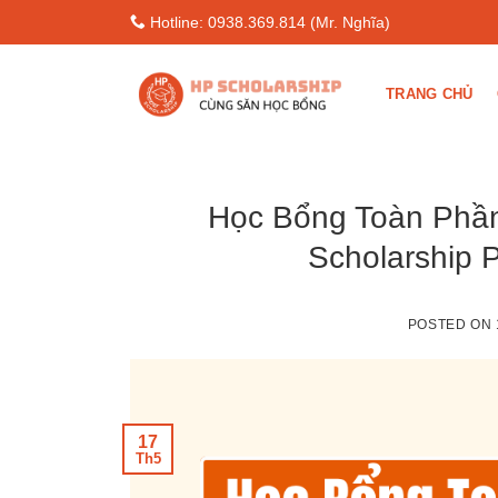
Skip
Hotline: 0938.369.814 (Mr. Nghĩa)
to
content
TRANG CHỦ
Học Bổng Toàn Phần
Scholarship 
POSTED ON
17
Th5