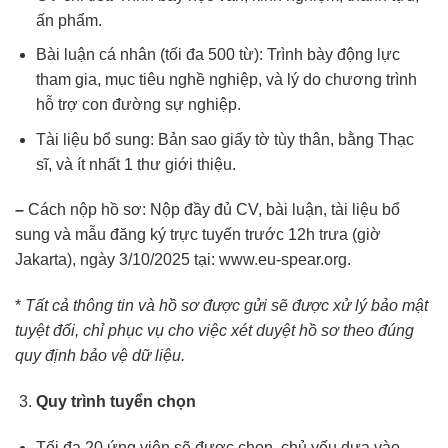
ấn phẩm.
Bài luận cá nhân (tối đa 500 từ): Trình bày động lực
tham gia, mục tiêu nghề nghiệp, và lý do chương trình
hỗ trợ con đường sự nghiệp.
Tài liệu bổ sung: Bản sao giấy tờ tùy thân, bằng Thạc
sĩ, và ít nhất 1 thư giới thiệu.
–
Cách nộp hồ sơ: Nộp đầy đủ CV, bài luận, tài liệu bổ
sung và mẫu đăng ký trực tuyến trước 12h trưa (giờ
Jakarta), ngày 3/10/2025 tại:
www.eu-spear.org
.
*
Tất cả thông tin và hồ sơ được gửi sẽ được xử lý bảo mật
tuyệt đối, chỉ phục vụ cho việc xét duyệt hồ sơ theo đúng
quy định bảo vệ dữ liệu.
Quy trình tuyển chọn
Tối đa 20 ứng viên sẽ được chọn, chủ yếu dựa vào