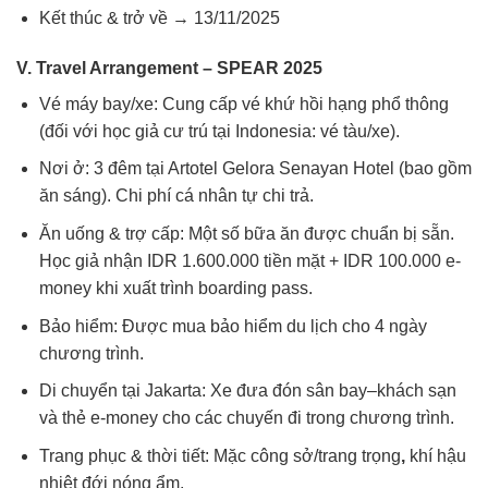
Kết thúc & trở về → 13/11/2025
V. Travel Arrangement – SPEAR 2025
Vé máy bay/xe: Cung cấp vé khứ hồi hạng phổ thông
(đối với học giả cư trú tại Indonesia: vé tàu/xe).
Nơi ở:
3 đêm tại Artotel Gelora Senayan Hotel (bao gồm
ăn sáng). Chi phí cá nhân tự chi trả.
Ăn uống & trợ cấp: Một số bữa ăn được chuẩn bị sẵn.
Học giả nhận IDR 1.600.000 tiền mặt + IDR 100.000 e-
money khi xuất trình boarding pass.
Bảo hiểm: Được mua bảo hiểm du lịch cho 4 ngày
chương trình.
Di chuyển tại Jakarta: Xe đưa đón sân bay–khách sạn
và thẻ e-money cho các chuyến đi trong chương trình.
Trang phục & thời tiết: Mặc công sở/trang trọng
,
khí hậu
nhiệt đới nóng ẩm.