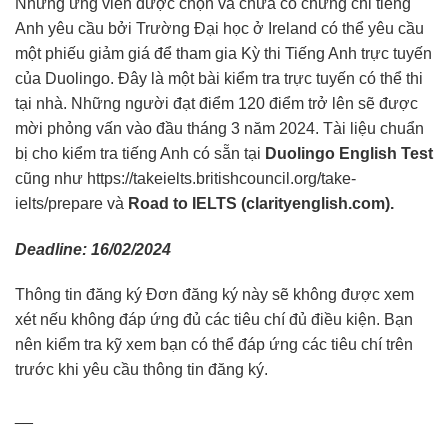
Những ứng viên được chọn và chưa có chứng chỉ tiếng
Anh yêu cầu bởi Trường Đại học ở Ireland có thể yêu cầu
một phiếu giảm giá để tham gia Kỳ thi Tiếng Anh trực tuyến
của Duolingo. Đây là một bài kiểm tra trực tuyến có thể thi
tại nhà. Những người đạt điểm 120 điểm trở lên sẽ được
mời phỏng vấn vào đầu tháng 3 năm 2024. Tài liệu chuẩn
bị cho kiểm tra tiếng Anh có sẵn tại
Duolingo English Test
cũng như
https://takeielts.britishcouncil.org/take-
ielts/prepare
và
Road to IELTS (clarityenglish.com).
Deadline: 16/02/2024
Thông tin đăng ký Đơn đăng ký này sẽ không được xem
xét nếu không đáp ứng đủ các tiêu chí đủ điều kiện. Bạn
nên kiểm tra kỹ xem bạn có thể đáp ứng các tiêu chí trên
trước khi yêu cầu thông tin đăng ký.
__