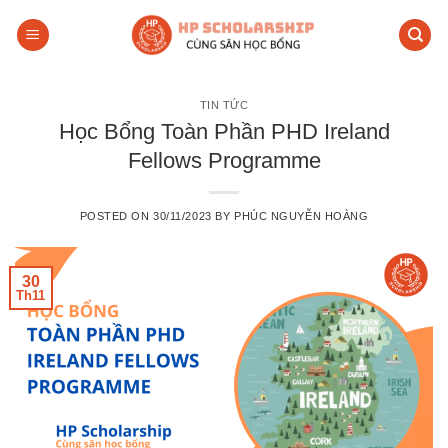
Skip
to
content
TIN TỨC
Học Bổng Toàn Phần PHD Ireland
Fellows Programme
POSTED ON
30/11/2023
BY
PHÚC NGUYỄN HOÀNG
30
Th11