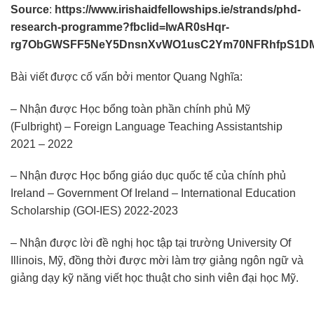
Source
:
https://www.irishaidfellowships.ie/strands/phd-
research-programme?fbclid=IwAR0sHqr-
rg7ObGWSFF5NeY5DnsnXvWO1usC2Ym70NFRhfpS1D
Bài viết được cố vấn bởi mentor Quang Nghĩa:
– Nhận được Học bổng toàn phần chính phủ Mỹ
(Fulbright) – Foreign Language Teaching Assistantship
2021 – 2022
– Nhận được Học bổng giáo dục quốc tế của chính phủ
Ireland – Government Of Ireland – International Education
Scholarship (GOI-IES) 2022-2023
– Nhận được lời đề nghị học tập tại trường University Of
Illinois, Mỹ, đồng thời được mời làm trợ giảng ngôn ngữ và
giảng dạy kỹ năng viết học thuật cho sinh viên đại học Mỹ.
__