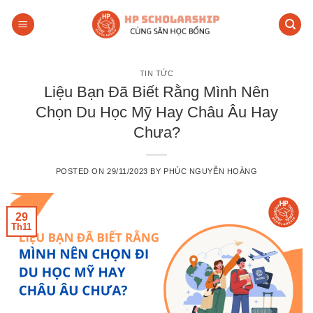
Skip
to
content
TIN TỨC
Liệu Bạn Đã Biết Rằng Mình Nên
Chọn Du Học Mỹ Hay Châu Âu Hay
Chưa?
POSTED ON
29/11/2023
BY
PHÚC NGUYỄN HOÀNG
29
Th11